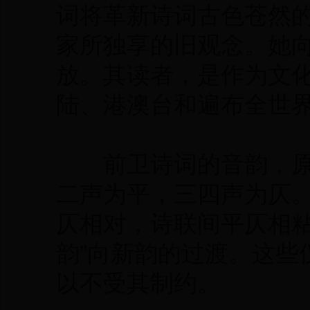
词将革新诗词古色苍然
家所独享的旧观念。她
放。其读者，是作为文
陆、港澳台和遍布全世
前卫诗词的音韵，原
二声为平，三四声为仄
仄相对，诗联间平仄相粘
韵”向新韵的过渡。这些
以不受其制约。