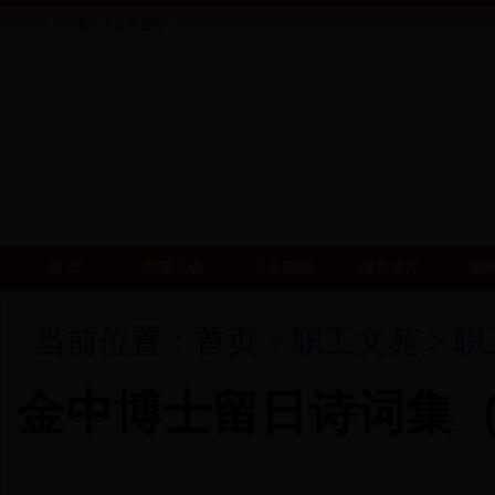
尤溪总工会欢迎您！
首 页
尤溪工会
工会新闻
服务大厅
资
当前位置：
首页
>
职工文苑
>
职
金中博士留日诗词集