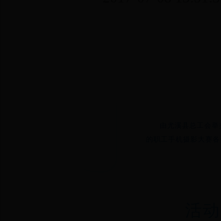
由尤溪县总工会举
的职工手机摄影大赛
各
活动