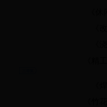
《休
《
《
《精
三等奖
《
《竹