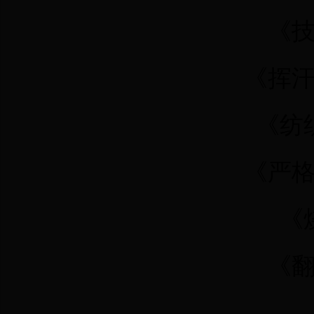
《
《挥
《纺
《严
《
《