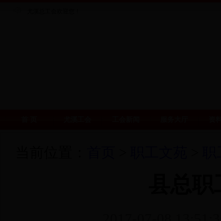
尤溪总工会欢迎您！
首 页
尤溪工会
工会新闻
服务大厅
资
当前位置：
首页
>
职工文苑
>
职
县总职
2017-07-08 1